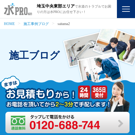
埼玉中央東部エリア
で水道のトラブルでお困
りの方は水PROにお任せ下さい！
HOME
施工事例ブログ
saitama2
施工ブログ