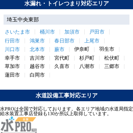
水漏れ・トイレつまり対応エリア
埼玉中央東部
さいたま市
桶川市
加須市
戸田市
行田市
鴻巣市
春日部市
上尾市
伊奈町
羽生市
川口市
北本市
蕨市
幸手市
吉川市
宮代町
杉戸町
松伏町
草加市
越谷市
久喜市
八潮市
三郷市
蓮田市
白岡市
水道設備工事対応エリア
水PROは全国で対応しております。各エリア地域の水道局指定
給水装置工事店登録も130か所以上取得しています。