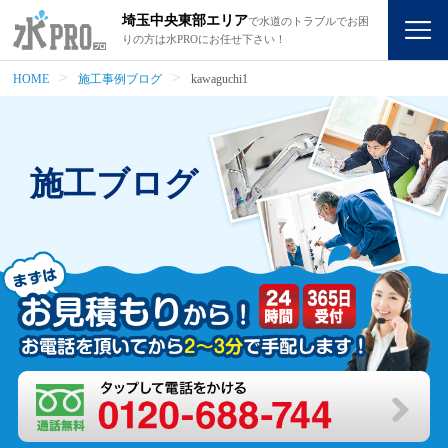
埼玉中央東部エリア
で水道のトラブルでお困
りの方は水PROにお任せ下さい！
HOME
施工事例ブログ
kawaguchi1
施工ブログ