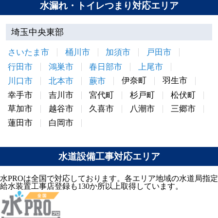
水漏れ・トイレつまり対応エリア
埼玉中央東部
さいたま市
桶川市
加須市
戸田市
行田市
鴻巣市
春日部市
上尾市
伊奈町
羽生市
川口市
北本市
蕨市
幸手市
吉川市
宮代町
杉戸町
松伏町
草加市
越谷市
久喜市
八潮市
三郷市
蓮田市
白岡市
水道設備工事対応エリア
水PROは全国で対応しております。各エリア地域の水道局指定
給水装置工事店登録も130か所以上取得しています。