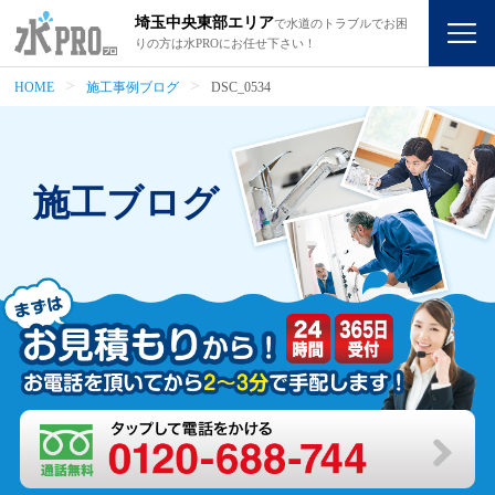
埼玉中央東部エリア
で水道のトラブルでお困
りの方は水PROにお任せ下さい！
HOME
施工事例ブログ
DSC_0534
施工ブログ