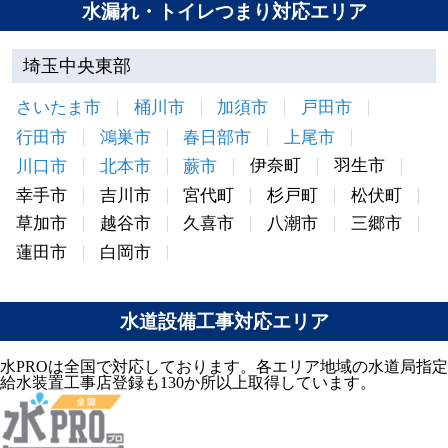
水漏れ・トイレつまり対応エリア
埼玉中央東部
さいたま市
桶川市
加須市
戸田市
行田市
鴻巣市
春日部市
上尾市
伊奈町
羽生市
川口市
北本市
蕨市
幸手市
吉川市
宮代町
杉戸町
松伏町
草加市
越谷市
久喜市
八潮市
三郷市
蓮田市
白岡市
水道設備工事対応エリア
水PROは全国で対応しております。各エリア地域の水道局指定
給水装置工事店登録も130か所以上取得しています。